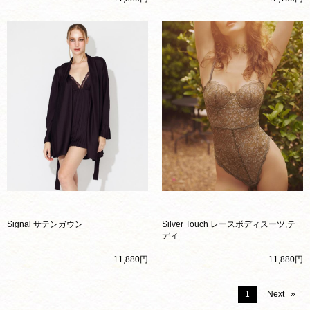
Signal サテンガウン
Silver Touch レースボディスーツ,テ
ディ
11,880円
11,880円
You're on page
1
Next
page